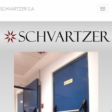
SCHVARTZER S.A
Activa
naveg