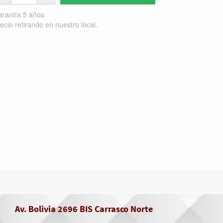
rantía 5 años
ecio retirando en nuestro local.
Av. Bolivia 2696 BIS Carrasco Norte