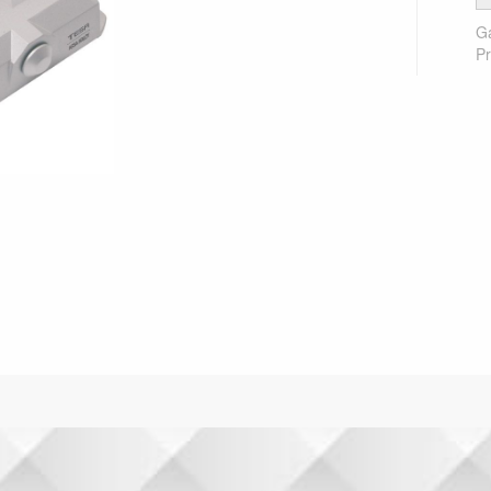
Ga
Pr