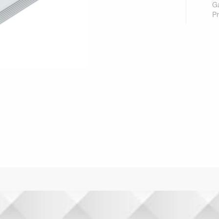
Ga
Pr