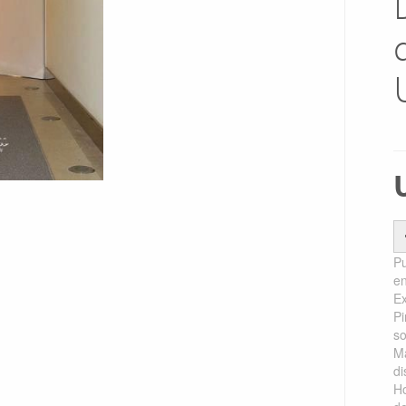
Pu
en
Ex
Pi
so
Ma
di
Ho