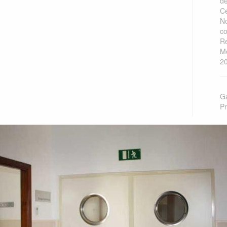
de
Ce
No
co
Re
Me
20
Ga
Pr