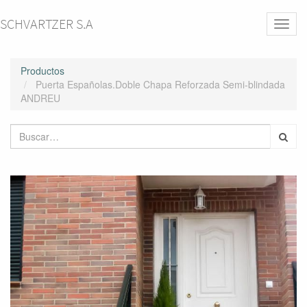
SCHVARTZER S.A
Activa
naveg
Productos
Puerta Españolas.Doble Chapa Reforzada Semi-blindada
ANDREU