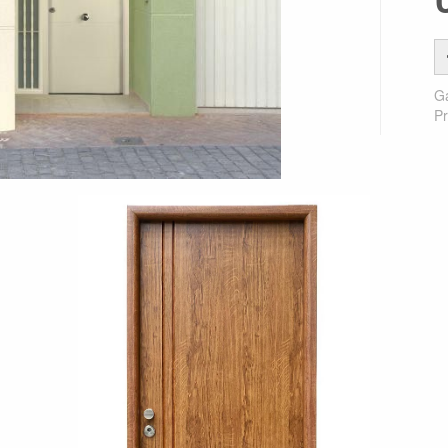
Ga
Pr