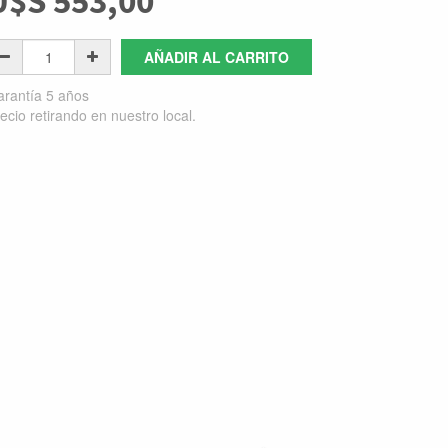
U$S
553,00
AÑADIR AL CARRITO
rantía 5 años
ecio retirando en nuestro local.