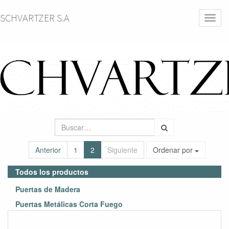
SCHVARTZER S.A
Activa
naveg
Anterior
1
2
Siguiente
Ordenar por
Todos los productos
Puertas de Madera
Puertas Metálicas Corta Fuego