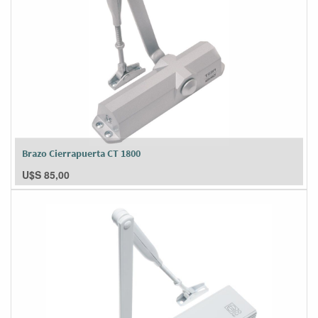
Brazo Cierrapuerta CT 1800
U$S
85,00