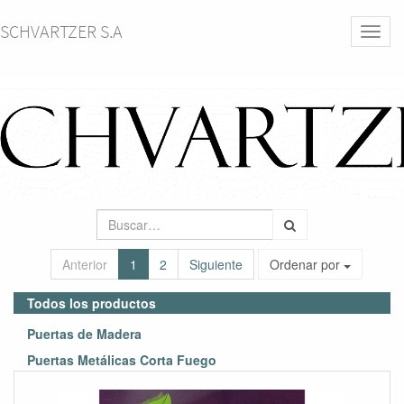
SCHVARTZER S.A
Activa
naveg
Anterior
1
2
Siguiente
Ordenar por
Todos los productos
Puertas de Madera
Puertas Metálicas Corta Fuego