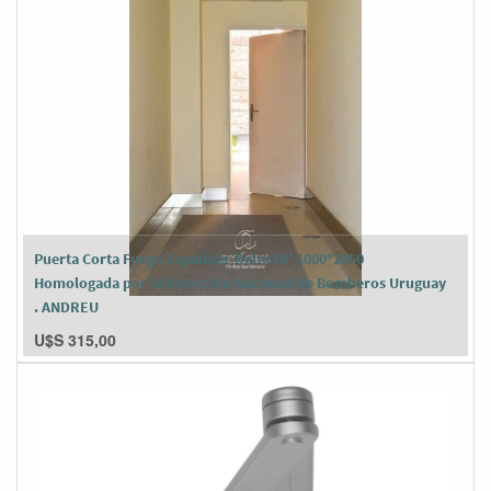
Puerta Corta Fuego Española Delta 60' 1000*2050
Homologada por la Dirección Nacional de Bomberos Uruguay
. ANDREU
U$S
315,00