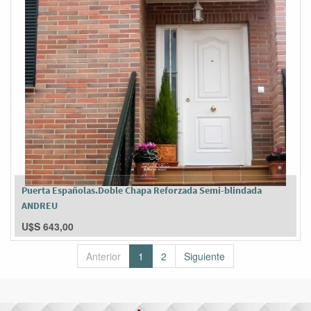
Puerta Españolas.Doble Chapa Reforzada Semi-blindada
ANDREU
U$S
643,00
Anterior
1
2
Siguiente